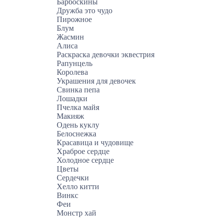
Барбоскины
Дружба это чудо
Пирожное
Блум
Жасмин
Алиса
Раскраска девочки эквестрия
Рапунцель
Королева
Украшения для девочек
Свинка пепа
Лошадки
Пчелка майя
Макияж
Одень куклу
Белоснежка
Красавица и чудовище
Храброе сердце
Холодное сердце
Цветы
Сердечки
Хелло китти
Винкс
Феи
Монстр хай