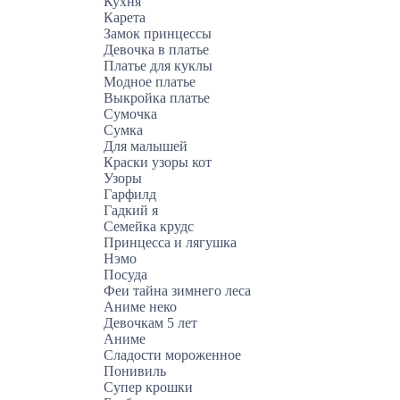
Кухня
Карета
Замок принцессы
Девочка в платье
Платье для куклы
Модное платье
Выкройка платье
Сумочка
Сумка
Для малышей
Краски узоры кот
Узоры
Гарфилд
Гадкий я
Семейка крудс
Принцесса и лягушка
Нэмо
Посуда
Феи тайна зимнего леса
Аниме неко
Девочкам 5 лет
Аниме
Сладости мороженное
Понивиль
Супер крошки