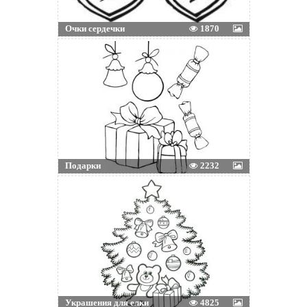
Очки сердечки
1870
Подарки
2232
Украшения для елки
4825