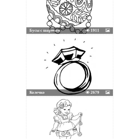
Бусы с шариком
1911
Колечко
2679