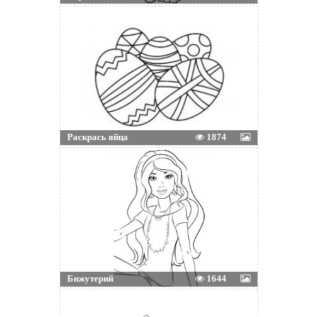
Раскрась яйца
1874
Бижутерий
1644